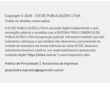
Copyright © 2026 - ISTOÉ PUBLICAÇÕES LTDA
Todos os direitos reservados.
A ISTOÉ PUBLICAÇÕES LTDA é um portal digital independente e sem
vinculação editorial e societária com a EDITORA TRES COMÉRCIO DE
PUBLICACÕES LTDA (recuperação judicial). Informamos também que não
realizamos cobranças e que também não oferecemos cancelamento do
contrato de assinatura da revista impressa de nome ISTOÉ, tampouco
autorizamos terceiros a fazê-lo, nos responsabilizamos apenas pelo
https://istoe.com.br
conteúdo digital “
” e seus respectivos sites.
|
Política de Privacidade
Assessoria de Imprensa:
grupoentre.imprensa@agenciafr.com.br