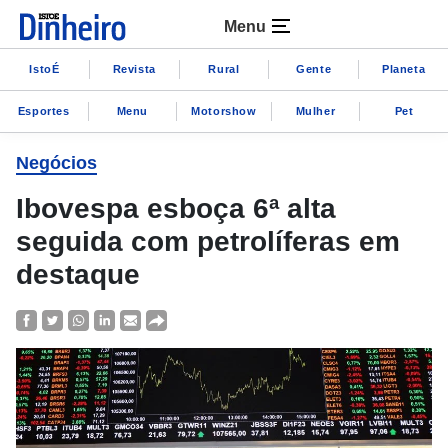
Menu
IstoÉ
Revista
Rural
Gente
Planeta
Esportes
Menu
Motorshow
Mulher
Pet
Negócios
Ibovespa esboça 6ª alta
seguida com petrolíferas em
destaque