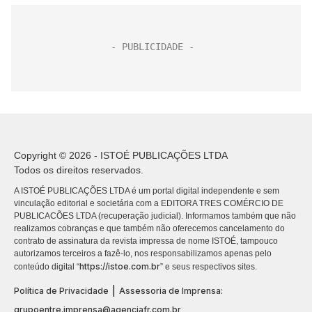
Copyright © 2026 - ISTOÉ PUBLICAÇÕES LTDA
Todos os direitos reservados.
A ISTOÉ PUBLICAÇÕES LTDA é um portal digital independente e sem
vinculação editorial e societária com a EDITORA TRES COMÉRCIO DE
PUBLICACÕES LTDA (recuperação judicial). Informamos também que não
realizamos cobranças e que também não oferecemos cancelamento do
contrato de assinatura da revista impressa de nome ISTOÉ, tampouco
autorizamos terceiros a fazê-lo, nos responsabilizamos apenas pelo
https://istoe.com.br
conteúdo digital “
” e seus respectivos sites.
|
Política de Privacidade
Assessoria de Imprensa:
grupoentre.imprensa@agenciafr.com.br