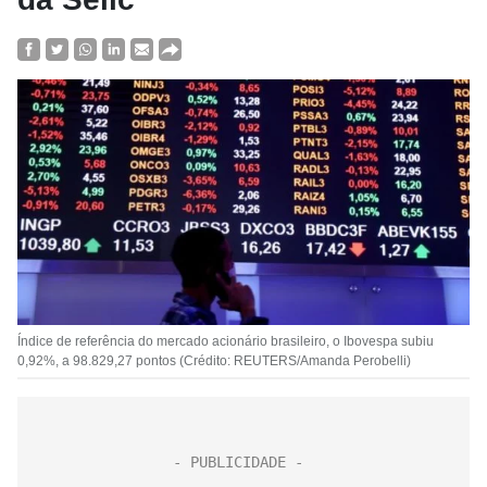
Índice de referência do mercado acionário brasileiro, o Ibovespa subiu
0,92%, a 98.829,27 pontos (Crédito: REUTERS/Amanda Perobelli)