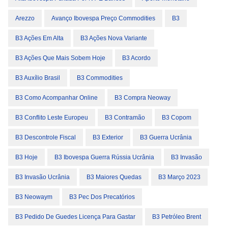
Arezzo
Avanço Ibovespa Preço Commodities
B3
B3 Ações Em Alta
B3 Ações Nova Variante
B3 Ações Que Mais Sobem Hoje
B3 Acordo
B3 Auxílio Brasil
B3 Commodities
B3 Como Acompanhar Online
B3 Compra Neoway
B3 Conflito Leste Europeu
B3 Contramão
B3 Copom
B3 Descontrole Fiscal
B3 Exterior
B3 Guerra Ucrânia
B3 Hoje
B3 Ibovespa Guerra Rússia Ucrânia
B3 Invasão
B3 Invasão Ucrânia
B3 Maiores Quedas
B3 Março 2023
B3 Neowaym
B3 Pec Dos Precatórios
B3 Pedido De Guedes Licença Para Gastar
B3 Petróleo Brent