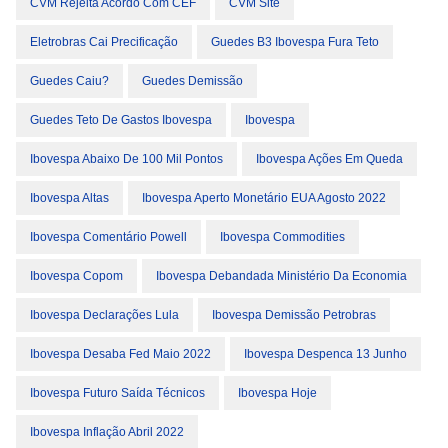
CVM Rejeita Acordo Com CEF
CVM Site
Eletrobras Cai Precificação
Guedes B3 Ibovespa Fura Teto
Guedes Caiu?
Guedes Demissão
Guedes Teto De Gastos Ibovespa
Ibovespa
Ibovespa Abaixo De 100 Mil Pontos
Ibovespa Ações Em Queda
Ibovespa Altas
Ibovespa Aperto Monetário EUA Agosto 2022
Ibovespa Comentário Powell
Ibovespa Commodities
Ibovespa Copom
Ibovespa Debandada Ministério Da Economia
Ibovespa Declarações Lula
Ibovespa Demissão Petrobras
Ibovespa Desaba Fed Maio 2022
Ibovespa Despenca 13 Junho
Ibovespa Futuro Saída Técnicos
Ibovespa Hoje
Ibovespa Inflação Abril 2022