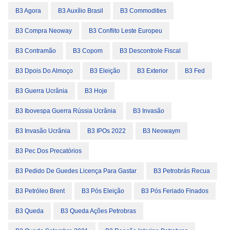
B3 Agora
B3 Auxílio Brasil
B3 Commodities
B3 Compra Neoway
B3 Conflito Leste Europeu
B3 Contramão
B3 Copom
B3 Descontrole Fiscal
B3 Dpois Do Almoço
B3 Eleição
B3 Exterior
B3 Fed
B3 Guerra Ucrânia
B3 Hoje
B3 Ibovespa Guerra Rússia Ucrânia
B3 Invasão
B3 Invasão Ucrânia
B3 IPOs 2022
B3 Neowaym
B3 Pec Dos Precatórios
B3 Pedido De Guedes Licença Para Gastar
B3 Petrobrás Recua
B3 Petróleo Brent
B3 Pós Eleição
B3 Pós Feriado Finados
B3 Queda
B3 Queda Ações Petrobras