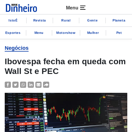
Menu
IstoÉ
Revista
Rural
Gente
Planeta
Esportes
Menu
Motorshow
Mulher
Pet
Negócios
Ibovespa fecha em queda com
Wall St e PEC