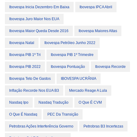
Ibovespa Inicia Dezembro Em Baixa
Ibovespa IPCA Abril
Ibovespa Juro Maior Nos EUA
Ibovespa Maior Queda Desde 2016
Ibovespa Maiores Altas
Ibovespa Natal
Ibovespa Petróleo Junho 2022
Ibovespa PIB 1º Tri
Ibovespa PIB 1º Trimestre
Ibovespa PIB 2022
Ibovespa Pontuação
Ibovespa Recorde
Ibovespa Teto De Gastos
IBOVESPA UCRÂNIA
Inflação Recorde Nos EUA B3
Mercado Reage A Lula
Nasdaq Ipo
Nasdaq Tradução
O Que É CVM
O Que É Nasdaq
PEC Da Transição
Petrobras Ações Interferência Governo
Petrobras B3 Incertezas