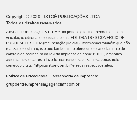
Copyright © 2026 - ISTOÉ PUBLICAÇÕES LTDA
Todos os direitos reservados.
A ISTOÉ PUBLICAÇÕES LTDA é um portal digital independente e sem
vinculação editorial e societária com a EDITORA TRES COMÉRCIO DE
PUBLICACÕES LTDA (recuperação judicial). Informamos também que não
realizamos cobranças e que também não oferecemos cancelamento do
contrato de assinatura da revista impressa de nome ISTOÉ, tampouco
autorizamos terceiros a fazê-lo, nos responsabilizamos apenas pelo
https://istoe.com.br
conteúdo digital “
” e seus respectivos sites.
|
Política de Privacidade
Assessoria de Imprensa:
grupoentre.imprensa@agenciafr.com.br