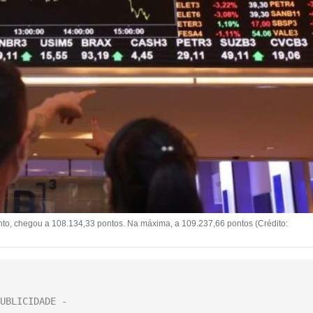
to, chegou a 108.134,33 pontos. Na máxima, a 109.237,66 pontos (Crédito: