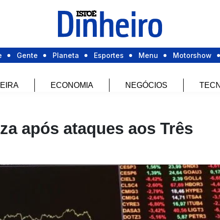
e
Gente
Planeta
Esportes
Menu
Motorshow
EIRA
ECONOMIA
NEGÓCIOS
TECN
za após ataques aos Três