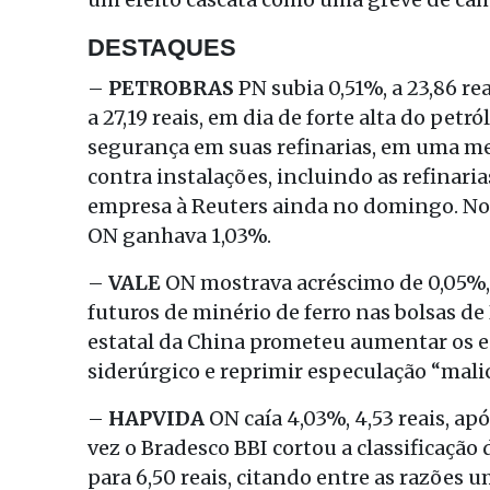
DESTAQUES
–
PETROBRAS
PN subia 0,51%, a 23,86 r
a 27,19 reais, em dia de forte alta do pet
segurança em suas refinarias, em uma me
contra instalações, incluindo as refinari
empresa à Reuters ainda no domingo. N
ON ganhava 1,03%.
–
VALE
ON mostrava acréscimo de 0,05%, a
futuros de minério de ferro nas bolsas de
estatal da China prometeu aumentar os es
siderúrgico e reprimir especulação “malic
–
HAPVIDA
ON caía 4,03%, 4,53 reais, 
vez o Bradesco BBI cortou a classificação 
para 6,50 reais, citando entre as razões 