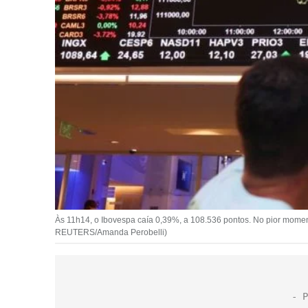
Às 11h14, o Ibovespa caía 0,39%, a 108.536 pontos. No pior momen
REUTERS/Amanda Perobelli)