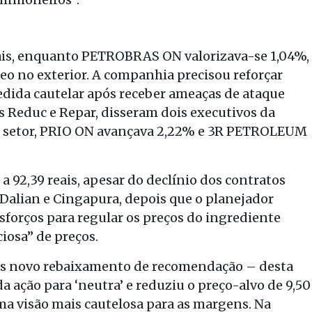
eais, enquanto PETROBRAS ON valorizava-se 1,04%,
róleo no exterior. A companhia precisou reforçar
dida cautelar após receber ameaças de ataque
as Reduc e Repar, disseram dois executivos da
o setor, PRIO ON avançava 2,22% e 3R PETROLEUM
 92,39 reais, apesar do declínio dos contratos
 Dalian e Cingapura, depois que o planejador
forços para regular os preços do ingrediente
iosa” de preços.
após novo rebaixamento de recomendação – desta
da ação para ‘neutra’ e reduziu o preço-alvo de 9,50
uma visão mais cautelosa para as margens. Na