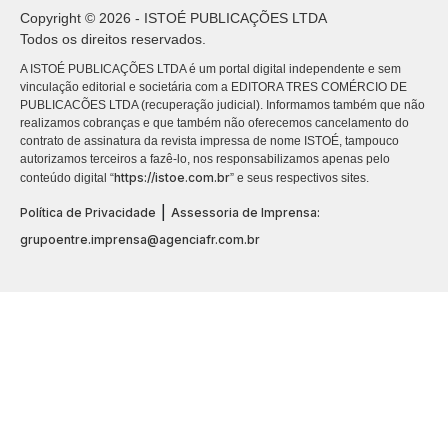
Copyright © 2026 - ISTOÉ PUBLICAÇÕES LTDA
Todos os direitos reservados.
A ISTOÉ PUBLICAÇÕES LTDA é um portal digital independente e sem
vinculação editorial e societária com a EDITORA TRES COMÉRCIO DE
PUBLICACÕES LTDA (recuperação judicial). Informamos também que não
realizamos cobranças e que também não oferecemos cancelamento do
contrato de assinatura da revista impressa de nome ISTOÉ, tampouco
autorizamos terceiros a fazê-lo, nos responsabilizamos apenas pelo
https://istoe.com.br
conteúdo digital “
” e seus respectivos sites.
|
Política de Privacidade
Assessoria de Imprensa:
grupoentre.imprensa@agenciafr.com.br