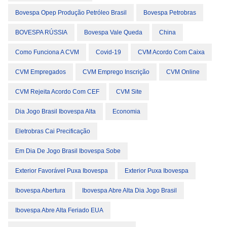
Bovespa Opep Produção Petróleo Brasil
Bovespa Petrobras
BOVESPA RÚSSIA
Bovespa Vale Queda
China
Como Funciona A CVM
Covid-19
CVM Acordo Com Caixa
CVM Empregados
CVM Emprego Inscrição
CVM Online
CVM Rejeita Acordo Com CEF
CVM Site
Dia Jogo Brasil Ibovespa Alta
Economia
Eletrobras Cai Precificação
Em Dia De Jogo Brasil Ibovespa Sobe
Exterior Favorável Puxa Ibovespa
Exterior Puxa Ibovespa
Ibovespa Abertura
Ibovespa Abre Alta Dia Jogo Brasil
Ibovespa Abre Alta Feriado EUA