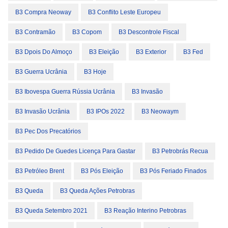
B3 Compra Neoway
B3 Conflito Leste Europeu
B3 Contramão
B3 Copom
B3 Descontrole Fiscal
B3 Dpois Do Almoço
B3 Eleição
B3 Exterior
B3 Fed
B3 Guerra Ucrânia
B3 Hoje
B3 Ibovespa Guerra Rússia Ucrânia
B3 Invasão
B3 Invasão Ucrânia
B3 IPOs 2022
B3 Neowaym
B3 Pec Dos Precatórios
B3 Pedido De Guedes Licença Para Gastar
B3 Petrobrás Recua
B3 Petróleo Brent
B3 Pós Eleição
B3 Pós Feriado Finados
B3 Queda
B3 Queda Ações Petrobras
B3 Queda Setembro 2021
B3 Reação Interino Petrobras