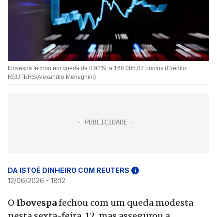
Ibovespa fechou em queda de 0,92%, a 168.085,07 pontos (Crédito:
REUTERS/Alexandre Meneghini)
DA ISTOÉ DINHEIRO COM REUTERS
i
12/06/2026 - 18:12
O
Ibovespa
fechou com um queda modesta
nesta sexta-feira, 12, mas assegurou a