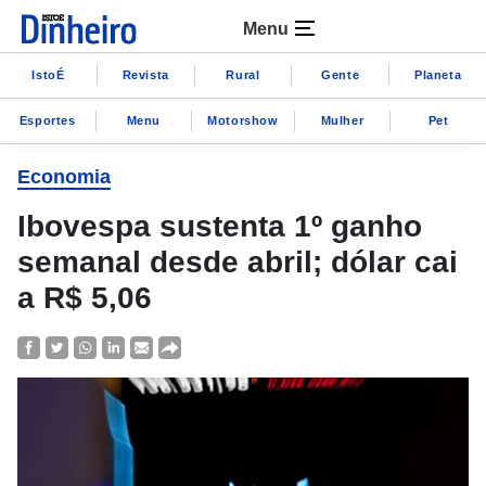
Menu
IstoÉ
Revista
Rural
Gente
Planeta
Esportes
Menu
Motorshow
Mulher
Pet
Economia
Ibovespa sustenta 1º ganho
semanal desde abril; dólar cai
a R$ 5,06