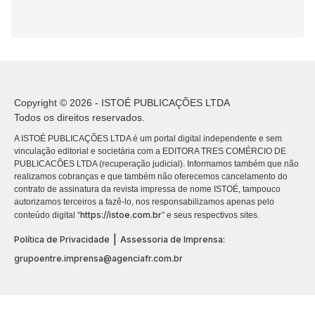
Copyright © 2026 - ISTOÉ PUBLICAÇÕES LTDA
Todos os direitos reservados.
A ISTOÉ PUBLICAÇÕES LTDA é um portal digital independente e sem
vinculação editorial e societária com a EDITORA TRES COMÉRCIO DE
PUBLICACÕES LTDA (recuperação judicial). Informamos também que não
realizamos cobranças e que também não oferecemos cancelamento do
contrato de assinatura da revista impressa de nome ISTOÉ, tampouco
autorizamos terceiros a fazê-lo, nos responsabilizamos apenas pelo
https://istoe.com.br
conteúdo digital “
” e seus respectivos sites.
|
Política de Privacidade
Assessoria de Imprensa:
grupoentre.imprensa@agenciafr.com.br