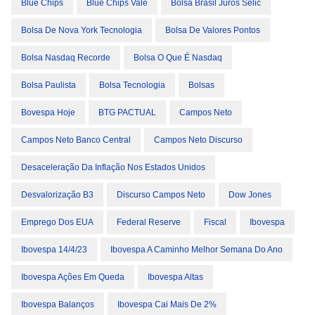
Blue Chips
Blue Chips Vale
Bolsa Brasil Juros Selic
Bolsa De Nova York Tecnologia
Bolsa De Valores Pontos
Bolsa Nasdaq Recorde
Bolsa O Que É Nasdaq
Bolsa Paulista
Bolsa Tecnologia
Bolsas
Bovespa Hoje
BTG PACTUAL
Campos Neto
Campos Neto Banco Central
Campos Neto Discurso
Desaceleração Da Inflação Nos Estados Unidos
Desvalorização B3
Discurso Campos Neto
Dow Jones
Emprego Dos EUA
Federal Reserve
Fiscal
Ibovespa
Ibovespa 14/4/23
Ibovespa A Caminho Melhor Semana Do Ano
Ibovespa Ações Em Queda
Ibovespa Altas
Ibovespa Balanços
Ibovespa Cai Mais De 2%