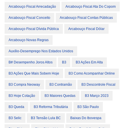
Arcabouço Fiscal Arrecadação
Arcabouço Fiscal Ata Do Copom
Arcabouço Fiscal Conceito
Arcabouço Fiscal Contas Públicas
Arcabouço Fiscal Dívida Pública
Arcabouço Fiscal Dólar
Arcabouço Novas Regras
Auxílio-Desemprego Nos Estados Unidos
B# Desempenho Joros Altos
B3
B3 Ações Em Alta
B3 Ações Que Mais Sobem Hoje
B3 Como Acompanhar Online
B3 Compra Neoway
B3 Contramão
B3 Descontrole Fiscal
B3 Hoje Cotação
B3 Maiores Quedas
B3 Março 2023
B3 Queda
B3 Reforma Tributária
B3 São Paulo
B3 Selic
B3 Tensão Lula BC
Baixas Do Ibovespa