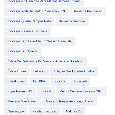
Ibovespa No Caminho Para Melhor Semana Do Ano
Ibovespa Pode Ter Melhor Semana 2023
Ibovespa Pontuação
Ibovespa Queda Campos Neto
Ibovespa Recorde
Ibovespa Reforma Tributária
Ibovespa Tem Leve Alta Em Sessão De Ajuste
Ibovespa Tem Queda
Índice De Referência Do Mercado Acionário Brasileiro
Índice Futuro
Inflação
Inflação Nos Estados Unidos
Investidores
Itaú BBA
Localiza
Locaweb
Lojas Renner ON
L´oreal
Melhor Semana Ibovespa 2023
Mercado Mais Calmo
Mercado Reage Arcabouço Fiscal
Nasdaq Ipo
Nasdaq Tradução
Natura&Co