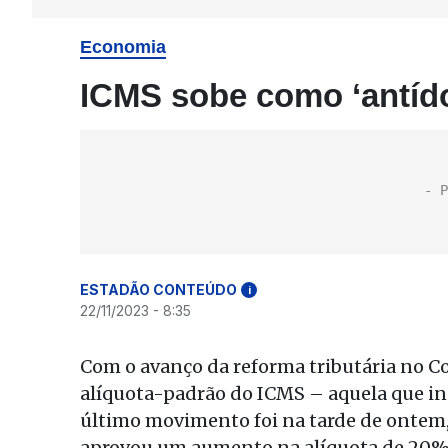
Economia
ICMS sobe como ‘antído
ESTADÃO CONTEÚDO
i
22/11/2023 - 8:35
Com o avanço da reforma tributária no 
alíquota-padrão do ICMS – aquela que inc
último movimento foi na tarde de ontem
aprovou um aumento na alíquota de 20% p