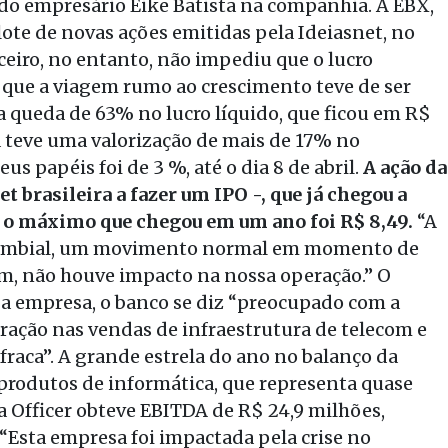
 do empresário Eike Batista na companhia. A EBX,
ote de novas ações emitidas pela Ideiasnet, no
ceiro, no entanto, não impediu que o lucro
que a viagem rumo ao crescimento teve de ser
 queda de 63% no lucro líquido, que ficou em R$
a teve uma valorização de mais de 17% no
s papéis foi de 3 %, até o dia 8 de abril.
A ação da
 brasileira a fazer um IPO -, que já chegou a
 – o máximo que chegou em um ano foi R$ 8,49.
“A
o cambial, um movimento normal em momento de
im, não houve impacto na nossa operação.” O
e a empresa, o banco se diz “preocupado com a
eração nas vendas de infraestrutura de telecom e
raca”. A grande estrela do ano no balanço da
e produtos de informática, que representa quase
 Officer obteve EBITDA de R$ 24,9 milhões,
 “Esta empresa foi impactada pela crise no