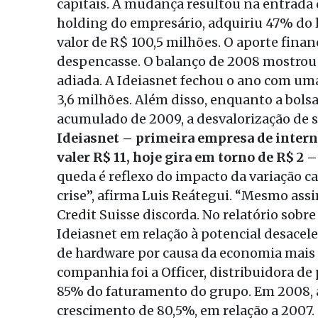
capitais. A mudança resultou na entrada
holding do empresário, adquiriu 47% do l
valor de R$ 100,5 milhões. O aporte finan
despencasse. O balanço de 2008 mostrou 
adiada. A Ideiasnet fechou o ano com uma
3,6 milhões. Além disso, enquanto a bols
acumulado de 2009, a desvalorização de seu
Ideiasnet – primeira empresa de internet
valer R$ 11, hoje gira em torno de R$ 2
queda é reflexo do impacto da variaçã
crise”, afirma Luis Reátegui. “Mesmo ass
Credit Suisse discorda. No relatório sobr
Ideiasnet em relação à potencial desacel
de hardware por causa da economia mais f
companhia foi a Officer, distribuidora d
85% do faturamento do grupo. Em 2008, a
crescimento de 80,5%, em relação a 2007.