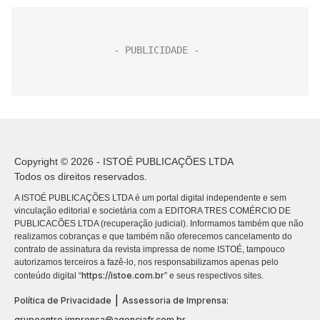
Copyright © 2026 - ISTOÉ PUBLICAÇÕES LTDA
Todos os direitos reservados.
A ISTOÉ PUBLICAÇÕES LTDA é um portal digital independente e sem
vinculação editorial e societária com a EDITORA TRES COMÉRCIO DE
PUBLICACÕES LTDA (recuperação judicial). Informamos também que não
realizamos cobranças e que também não oferecemos cancelamento do
contrato de assinatura da revista impressa de nome ISTOÉ, tampouco
autorizamos terceiros a fazê-lo, nos responsabilizamos apenas pelo
https://istoe.com.br
conteúdo digital “
” e seus respectivos sites.
|
Política de Privacidade
Assessoria de Imprensa:
grupoentre.imprensa@agenciafr.com.br