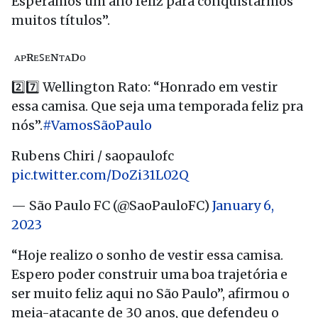
Esperamos um ano feliz para conquistarmos
muitos títulos”.
️ ᴀᴘʀᴇꜱᴇɴᴛᴀᴅᴏ
2️⃣7️⃣ Wellington Rato: “Honrado em vestir
essa camisa. Que seja uma temporada feliz pra
nós”.
#VamosSãoPaulo
Rubens Chiri / saopaulofc
pic.twitter.com/DoZi31L02Q
— São Paulo FC (@SaoPauloFC)
January 6,
2023
“Hoje realizo o sonho de vestir essa camisa.
Espero poder construir uma boa trajetória e
ser muito feliz aqui no São Paulo”, afirmou o
meia-atacante de 30 anos, que defendeu o