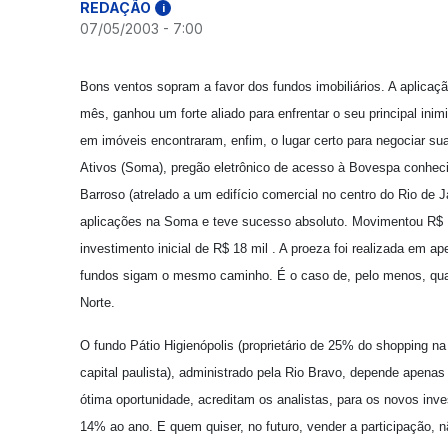
REDAÇÃO
i
07/05/2003 - 7:00
Bons ventos sopram a favor dos fundos imobiliários. A aplicação
mês, ganhou um forte aliado para enfrentar o seu principal inimi
em imóveis encontraram, enfim, o lugar certo para negociar s
Ativos (Soma), pregão eletrônico de acesso à Bovespa conhecid
Barroso (atrelado a um edifício comercial no centro do Rio de 
aplicações na Soma e teve sucesso absoluto. Movimentou R$ 1
investimento inicial de R$ 18 mil . A proeza foi realizada em a
fundos sigam o mesmo caminho. É o caso de, pelo menos, quatro
Norte.
O fundo Pátio Higienópolis (proprietário de 25% do shopping na
capital paulista), administrado pela Rio Bravo, depende apena
ótima oportunidade, acreditam os analistas, para os novos inve
14% ao ano. E quem quiser, no futuro, vender a participação, n