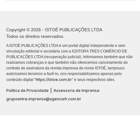
Copyright © 2026 - ISTOÉ PUBLICAÇÕES LTDA
Todos os direitos reservados.
A ISTOÉ PUBLICAÇÕES LTDA é um portal digital independente e sem
vinculação editorial e societária com a EDITORA TRES COMÉRCIO DE
PUBLICACÕES LTDA (recuperação judicial). Informamos também que não
realizamos cobranças e que também não oferecemos cancelamento do
contrato de assinatura da revista impressa de nome ISTOÉ, tampouco
autorizamos terceiros a fazê-lo, nos responsabilizamos apenas pelo
https://istoe.com.br
conteúdo digital “
” e seus respectivos sites.
|
Política de Privacidade
Assessoria de Imprensa:
grupoentre.imprensa@agenciafr.com.br