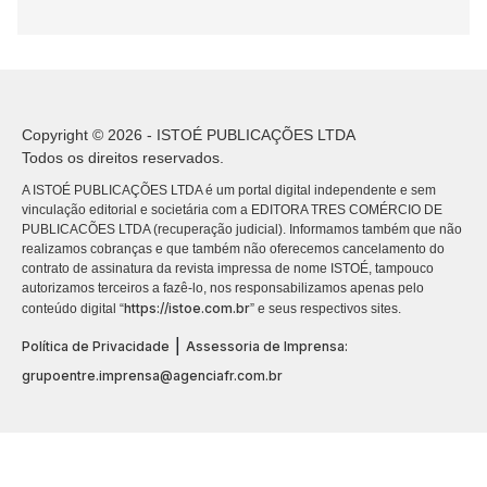
Copyright © 2026 - ISTOÉ PUBLICAÇÕES LTDA
Todos os direitos reservados.
A ISTOÉ PUBLICAÇÕES LTDA é um portal digital independente e sem
vinculação editorial e societária com a EDITORA TRES COMÉRCIO DE
PUBLICACÕES LTDA (recuperação judicial). Informamos também que não
realizamos cobranças e que também não oferecemos cancelamento do
contrato de assinatura da revista impressa de nome ISTOÉ, tampouco
autorizamos terceiros a fazê-lo, nos responsabilizamos apenas pelo
https://istoe.com.br
conteúdo digital “
” e seus respectivos sites.
|
Política de Privacidade
Assessoria de Imprensa:
grupoentre.imprensa@agenciafr.com.br