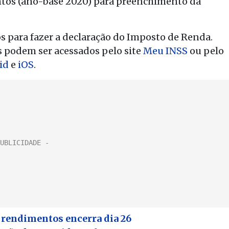
tos (ano-base 2020) para preenchimento da
s para fazer a declaração do Imposto de Renda.
s podem ser acessados pelo site
Meu INSS
ou pelo
id
e
iOS
.
e rendimentos encerra dia 26