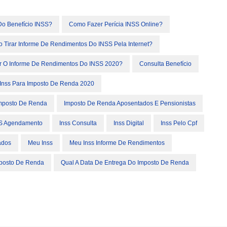
Do Benefício INSS?
Como Fazer Perícia INSS Online?
 Tirar Informe De Rendimentos Do INSS Pela Internet?
r O Informe De Rendimentos Do INSS 2020?
Consulta Benefício
 Inss Para Imposto De Renda 2020
mposto De Renda
Imposto De Renda Aposentados E Pensionistas
S Agendamento
Inss Consulta
Inss Digital
Inss Pelo Cpf
ados
Meu Inss
Meu Inss Informe De Rendimentos
posto De Renda
Qual A Data De Entrega Do Imposto De Renda