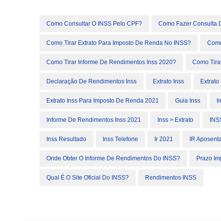
Como Consultar O INSS Pelo CPF?
Como Fazer Consulta 
Como Tirar Extrato Para Imposto De Renda No INSS?
Como
Como Tirar Informe De Rendimentos Inss 2020?
Como Tira
Declaração De Rendimentos Inss
Extrato Inss
Extrato
Extrato Inss Para Imposto De Renda 2021
Guia Inss
I
Informe De Rendimentos Inss 2021
Inss > Extrato
INS
Inss Resultado
Inss Telefone
Ir 2021
IR Aposent
Onde Obter O Informe De Rendimentos Do INSS?
Prazo Im
Qual É O Site Oficial Do INSS?
Rendimentos INSS