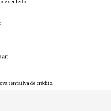
de ser feito:
:
mar:
va tentativa de crédito.