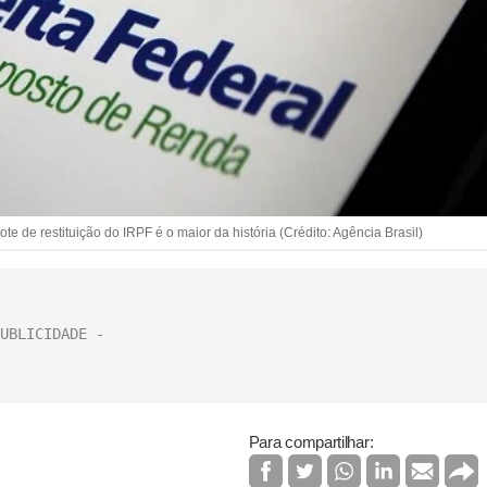
 de restituição do IRPF é o maior da história (Crédito: Agência Brasil)
Para compartilhar: