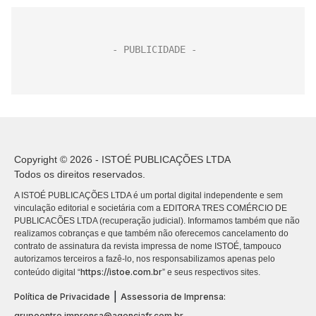
Copyright © 2026 - ISTOÉ PUBLICAÇÕES LTDA
Todos os direitos reservados.
A ISTOÉ PUBLICAÇÕES LTDA é um portal digital independente e sem
vinculação editorial e societária com a EDITORA TRES COMÉRCIO DE
PUBLICACÕES LTDA (recuperação judicial). Informamos também que não
realizamos cobranças e que também não oferecemos cancelamento do
contrato de assinatura da revista impressa de nome ISTOÉ, tampouco
autorizamos terceiros a fazê-lo, nos responsabilizamos apenas pelo
https://istoe.com.br
conteúdo digital “
” e seus respectivos sites.
|
Política de Privacidade
Assessoria de Imprensa:
grupoentre.imprensa@agenciafr.com.br