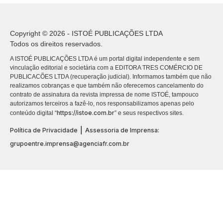
Copyright © 2026 - ISTOÉ PUBLICAÇÕES LTDA
Todos os direitos reservados.
A ISTOÉ PUBLICAÇÕES LTDA é um portal digital independente e sem
vinculação editorial e societária com a EDITORA TRES COMÉRCIO DE
PUBLICACÕES LTDA (recuperação judicial). Informamos também que não
realizamos cobranças e que também não oferecemos cancelamento do
contrato de assinatura da revista impressa de nome ISTOÉ, tampouco
autorizamos terceiros a fazê-lo, nos responsabilizamos apenas pelo
https://istoe.com.br
conteúdo digital “
” e seus respectivos sites.
|
Política de Privacidade
Assessoria de Imprensa:
grupoentre.imprensa@agenciafr.com.br