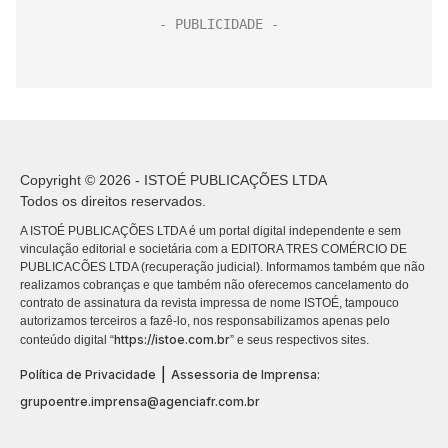
Copyright © 2026 - ISTOÉ PUBLICAÇÕES LTDA
Todos os direitos reservados.
A ISTOÉ PUBLICAÇÕES LTDA é um portal digital independente e sem
vinculação editorial e societária com a EDITORA TRES COMÉRCIO DE
PUBLICACÕES LTDA (recuperação judicial). Informamos também que não
realizamos cobranças e que também não oferecemos cancelamento do
contrato de assinatura da revista impressa de nome ISTOÉ, tampouco
autorizamos terceiros a fazê-lo, nos responsabilizamos apenas pelo
https://istoe.com.br
conteúdo digital “
” e seus respectivos sites.
|
Política de Privacidade
Assessoria de Imprensa:
grupoentre.imprensa@agenciafr.com.br