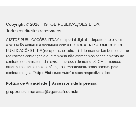
Copyright © 2026 - ISTOÉ PUBLICAÇÕES LTDA
Todos os direitos reservados.
A ISTOÉ PUBLICAÇÕES LTDA é um portal digital independente e sem
vinculação editorial e societária com a EDITORA TRES COMÉRCIO DE
PUBLICACÕES LTDA (recuperação judicial). Informamos também que não
realizamos cobranças e que também não oferecemos cancelamento do
contrato de assinatura da revista impressa de nome ISTOÉ, tampouco
autorizamos terceiros a fazê-lo, nos responsabilizamos apenas pelo
https://istoe.com.br
conteúdo digital “
” e seus respectivos sites.
|
Política de Privacidade
Assessoria de Imprensa:
grupoentre.imprensa@agenciafr.com.br