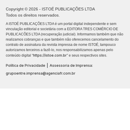
Copyright © 2026 - ISTOÉ PUBLICAÇÕES LTDA
Todos os direitos reservados.
A ISTOÉ PUBLICAÇÕES LTDA é um portal digital independente e sem
vinculação editorial e societária com a EDITORA TRES COMÉRCIO DE
PUBLICACÕES LTDA (recuperação judicial). Informamos também que não
realizamos cobranças e que também não oferecemos cancelamento do
contrato de assinatura da revista impressa de nome ISTOÉ, tampouco
autorizamos terceiros a fazê-lo, nos responsabilizamos apenas pelo
https://istoe.com.br
conteúdo digital “
” e seus respectivos sites.
|
Política de Privacidade
Assessoria de Imprensa:
grupoentre.imprensa@agenciafr.com.br