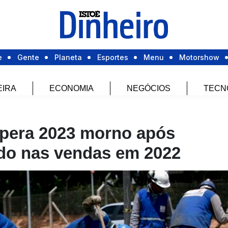
e
Gente
Planeta
Esportes
Menu
Motorshow
EIRA
ECONOMIA
NEGÓCIOS
TECN
spera 2023 morno após
do nas vendas em 2022