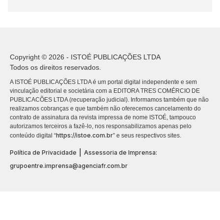
Copyright © 2026 - ISTOÉ PUBLICAÇÕES LTDA
Todos os direitos reservados.
A ISTOÉ PUBLICAÇÕES LTDA é um portal digital independente e sem
vinculação editorial e societária com a EDITORA TRES COMÉRCIO DE
PUBLICACÕES LTDA (recuperação judicial). Informamos também que não
realizamos cobranças e que também não oferecemos cancelamento do
contrato de assinatura da revista impressa de nome ISTOÉ, tampouco
autorizamos terceiros a fazê-lo, nos responsabilizamos apenas pelo
https://istoe.com.br
conteúdo digital “
” e seus respectivos sites.
|
Política de Privacidade
Assessoria de Imprensa:
grupoentre.imprensa@agenciafr.com.br