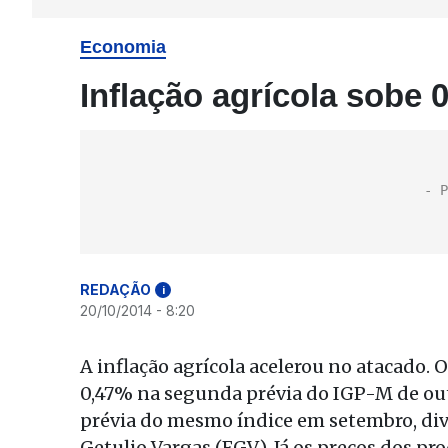
Economia
Inflação agrícola sobe
REDAÇÃO
i
20/10/2014 - 8:20
A inflação agrícola acelerou no atacado.
0,47% na segunda prévia do IGP-M de out
prévia do mesmo índice em setembro, div
Getulio Vargas (FGV). Já os preços dos p