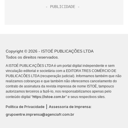
Copyright © 2026 - ISTOÉ PUBLICAÇÕES LTDA
Todos os direitos reservados.
A ISTOÉ PUBLICAÇÕES LTDA é um portal digital independente e sem
vinculação editorial e societária com a EDITORA TRES COMÉRCIO DE
PUBLICACÕES LTDA (recuperação judicial). Informamos também que não
realizamos cobranças e que também não oferecemos cancelamento do
contrato de assinatura da revista impressa de nome ISTOÉ, tampouco
autorizamos terceiros a fazê-lo, nos responsabilizamos apenas pelo
https://istoe.com.br
conteúdo digital “
” e seus respectivos sites.
|
Política de Privacidade
Assessoria de Imprensa:
grupoentre.imprensa@agenciafr.com.br