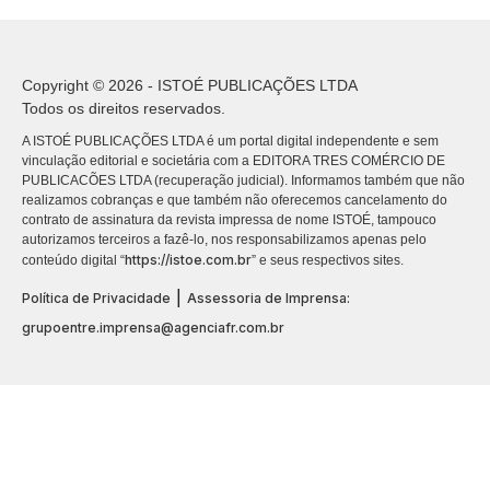
Copyright © 2026 - ISTOÉ PUBLICAÇÕES LTDA
Todos os direitos reservados.
A ISTOÉ PUBLICAÇÕES LTDA é um portal digital independente e sem
vinculação editorial e societária com a EDITORA TRES COMÉRCIO DE
PUBLICACÕES LTDA (recuperação judicial). Informamos também que não
realizamos cobranças e que também não oferecemos cancelamento do
contrato de assinatura da revista impressa de nome ISTOÉ, tampouco
autorizamos terceiros a fazê-lo, nos responsabilizamos apenas pelo
https://istoe.com.br
conteúdo digital “
” e seus respectivos sites.
|
Política de Privacidade
Assessoria de Imprensa:
grupoentre.imprensa@agenciafr.com.br