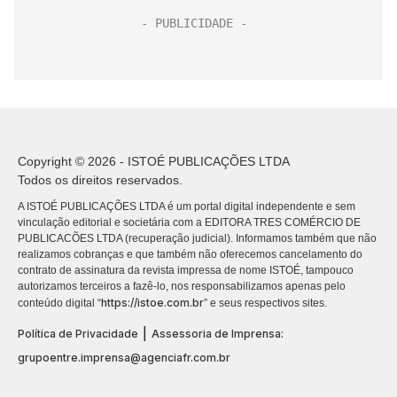
Copyright © 2026 - ISTOÉ PUBLICAÇÕES LTDA
Todos os direitos reservados.
A ISTOÉ PUBLICAÇÕES LTDA é um portal digital independente e sem
vinculação editorial e societária com a EDITORA TRES COMÉRCIO DE
PUBLICACÕES LTDA (recuperação judicial). Informamos também que não
realizamos cobranças e que também não oferecemos cancelamento do
contrato de assinatura da revista impressa de nome ISTOÉ, tampouco
autorizamos terceiros a fazê-lo, nos responsabilizamos apenas pelo
https://istoe.com.br
conteúdo digital “
” e seus respectivos sites.
|
Política de Privacidade
Assessoria de Imprensa:
grupoentre.imprensa@agenciafr.com.br