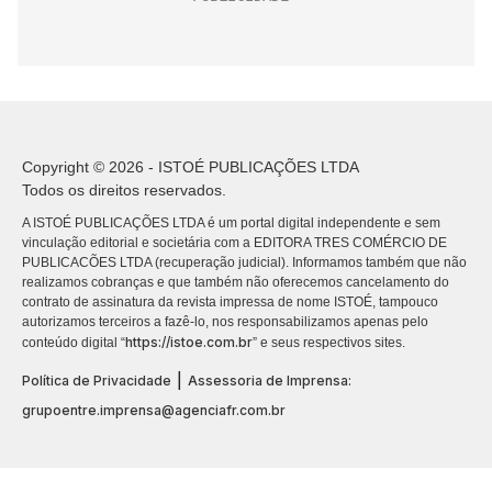
Copyright © 2026 - ISTOÉ PUBLICAÇÕES LTDA
Todos os direitos reservados.
A ISTOÉ PUBLICAÇÕES LTDA é um portal digital independente e sem
vinculação editorial e societária com a EDITORA TRES COMÉRCIO DE
PUBLICACÕES LTDA (recuperação judicial). Informamos também que não
realizamos cobranças e que também não oferecemos cancelamento do
contrato de assinatura da revista impressa de nome ISTOÉ, tampouco
autorizamos terceiros a fazê-lo, nos responsabilizamos apenas pelo
https://istoe.com.br
conteúdo digital “
” e seus respectivos sites.
|
Política de Privacidade
Assessoria de Imprensa:
grupoentre.imprensa@agenciafr.com.br