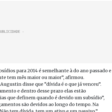
bsídios para 2014 é semelhante à do ano passado e
te tem mês maior ou maior”, afirmou.
ugustin disse que “dívida é o que já venceu”.
amento e dentro desse prazo elas estão
ias que definem quando é devido um subsídio”,
agamentos são devidos ao longo do tempo. Na
. Não tem dívida, tem um ativo e um passivo.”