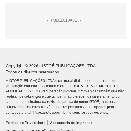
Copyright © 2026 - ISTOÉ PUBLICAÇÕES LTDA
Todos os direitos reservados.
A ISTOÉ PUBLICAÇÕES LTDA é um portal digital independente e sem
vinculação editorial e societária com a EDITORA TRES COMÉRCIO DE
PUBLICACÕES LTDA (recuperação judicial). Informamos também que não
realizamos cobranças e que também não oferecemos cancelamento do
contrato de assinatura da revista impressa de nome ISTOÉ, tampouco
autorizamos terceiros a fazê-lo, nos responsabilizamos apenas pelo
https://istoe.com.br
conteúdo digital “
” e seus respectivos sites.
|
Política de Privacidade
Assessoria de Imprensa:
grupoentre.imprensa@agenciafr.com.br