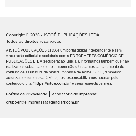
Copyright © 2026 - ISTOÉ PUBLICAÇÕES LTDA
Todos os direitos reservados.
A ISTOÉ PUBLICAÇÕES LTDA é um portal digital independente e sem
vinculação editorial e societária com a EDITORA TRES COMÉRCIO DE
PUBLICACÕES LTDA (recuperação judicial). Informamos também que não
realizamos cobranças e que também não oferecemos cancelamento do
contrato de assinatura da revista impressa de nome ISTOÉ, tampouco
autorizamos terceiros a fazê-lo, nos responsabilizamos apenas pelo
https://istoe.com.br
conteúdo digital “
” e seus respectivos sites.
|
Política de Privacidade
Assessoria de Imprensa:
grupoentre.imprensa@agenciafr.com.br