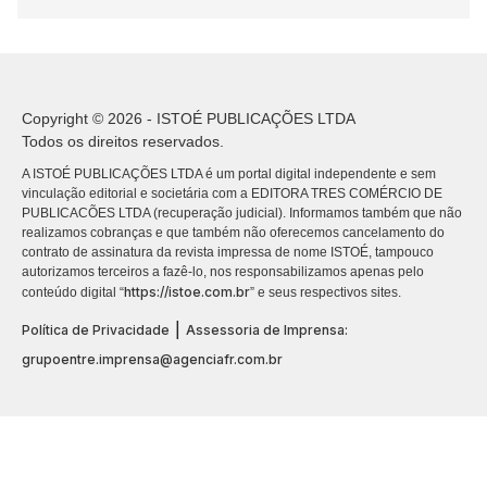
Copyright © 2026 - ISTOÉ PUBLICAÇÕES LTDA
Todos os direitos reservados.
A ISTOÉ PUBLICAÇÕES LTDA é um portal digital independente e sem
vinculação editorial e societária com a EDITORA TRES COMÉRCIO DE
PUBLICACÕES LTDA (recuperação judicial). Informamos também que não
realizamos cobranças e que também não oferecemos cancelamento do
contrato de assinatura da revista impressa de nome ISTOÉ, tampouco
autorizamos terceiros a fazê-lo, nos responsabilizamos apenas pelo
https://istoe.com.br
conteúdo digital “
” e seus respectivos sites.
|
Política de Privacidade
Assessoria de Imprensa:
grupoentre.imprensa@agenciafr.com.br