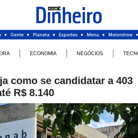
e
Gente
Planeta
Esportes
Menu
Motorshow
EIRA
ECONOMIA
NEGÓCIOS
TECN
a como se candidatar a 403
té R$ 8.140