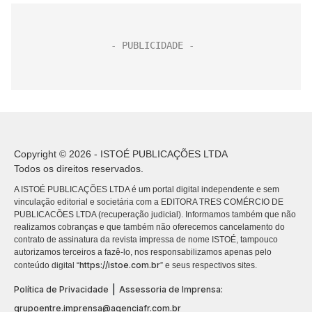
Copyright © 2026 - ISTOÉ PUBLICAÇÕES LTDA
Todos os direitos reservados.
A ISTOÉ PUBLICAÇÕES LTDA é um portal digital independente e sem
vinculação editorial e societária com a EDITORA TRES COMÉRCIO DE
PUBLICACÕES LTDA (recuperação judicial). Informamos também que não
realizamos cobranças e que também não oferecemos cancelamento do
contrato de assinatura da revista impressa de nome ISTOÉ, tampouco
autorizamos terceiros a fazê-lo, nos responsabilizamos apenas pelo
https://istoe.com.br
conteúdo digital “
” e seus respectivos sites.
|
Política de Privacidade
Assessoria de Imprensa:
grupoentre.imprensa@agenciafr.com.br