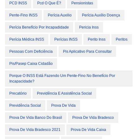
PCD INSS
Pcd O Que É?
Pensionistas
Pente-Fino INSS
Perícia Auxilio
Perícia Auxílio Doença
Perícia Benefício Por Incapadidade
Pericia Inss
Perícia Médica INSS
Perícias INSS
Perito Inss
Peritos
Pessoas Com Deficiência
Pis Aplicativo Para Consultar
Pis/pasep Caixa Cidadão
Porque O INSS Está Fazendo Um Pente-Fino No Benefício Por
Incapacidade?
Precatório
Previdência E Assistência Social
Previdência Social
Prova De Vida
Prova De Vida Banco Do Brasil
Prova De Vida Bradesco
Prova De Vida Bradesco 2021
Prova De Vida Caixa