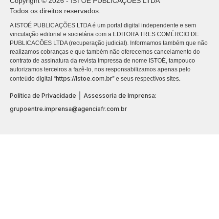
Copyright © 2026 - ISTOÉ PUBLICAÇÕES LTDA
Todos os direitos reservados.
A ISTOÉ PUBLICAÇÕES LTDA é um portal digital independente e sem
vinculação editorial e societária com a EDITORA TRES COMÉRCIO DE
PUBLICACÕES LTDA (recuperação judicial). Informamos também que não
realizamos cobranças e que também não oferecemos cancelamento do
contrato de assinatura da revista impressa de nome ISTOÉ, tampouco
autorizamos terceiros a fazê-lo, nos responsabilizamos apenas pelo
https://istoe.com.br
conteúdo digital “
” e seus respectivos sites.
|
Política de Privacidade
Assessoria de Imprensa:
grupoentre.imprensa@agenciafr.com.br