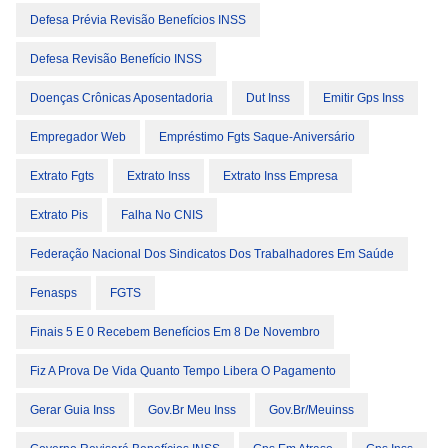
Defesa Prévia Revisão Benefícios INSS
Defesa Revisão Benefício INSS
Doenças Crônicas Aposentadoria
Dut Inss
Emitir Gps Inss
Empregador Web
Empréstimo Fgts Saque-Aniversário
Extrato Fgts
Extrato Inss
Extrato Inss Empresa
Extrato Pis
Falha No CNIS
Federação Nacional Dos Sindicatos Dos Trabalhadores Em Saúde
Fenasps
FGTS
Finais 5 E 0 Recebem Benefícios Em 8 De Novembro
Fiz A Prova De Vida Quanto Tempo Libera O Pagamento
Gerar Guia Inss
Gov.br Meu Inss
Gov.br/meuinss