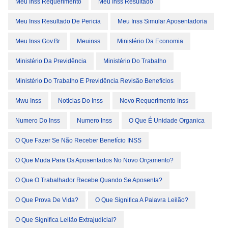
Meu Inss Requerimento
Meu Inss Resultado
Meu Inss Resultado De Pericia
Meu Inss Simular Aposentadoria
Meu Inss.gov.br
Meuinss
Ministério Da Economia
Ministério Da Previdência
Ministério Do Trabalho
Ministério Do Trabalho E Previdência Revisão Benefícios
Mwu Inss
Noticias Do Inss
Novo Requerimento Inss
Numero Do Inss
Numero Inss
O Que É Unidade Organica
O Que Fazer Se Não Receber Benefício INSS
O Que Muda Para Os Aposentados No Novo Orçamento?
O Que O Trabalhador Recebe Quando Se Aposenta?
O Que Prova De Vida?
O Que Significa A Palavra Leilão?
O Que Significa Leilão Extrajudicial?