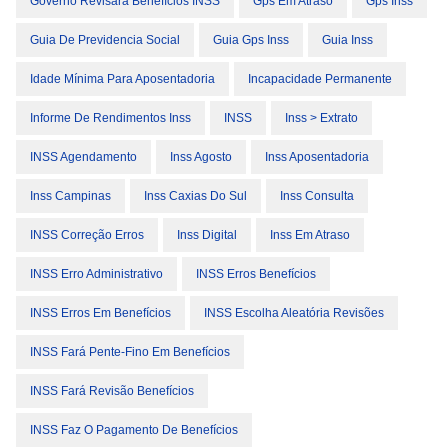
Governo Revisará Benefícios INSS
Gps Em Atraso
Gps Inss
Guia De Previdencia Social
Guia Gps Inss
Guia Inss
Idade Mínima Para Aposentadoria
Incapacidade Permanente
Informe De Rendimentos Inss
INSS
Inss > Extrato
INSS Agendamento
Inss Agosto
Inss Aposentadoria
Inss Campinas
Inss Caxias Do Sul
Inss Consulta
INSS Correção Erros
Inss Digital
Inss Em Atraso
INSS Erro Administrativo
INSS Erros Benefícios
INSS Erros Em Benefícios
INSS Escolha Aleatória Revisões
INSS Fará Pente-Fino Em Benefícios
INSS Fará Revisão Benefícios
INSS Faz O Pagamento De Benefícios