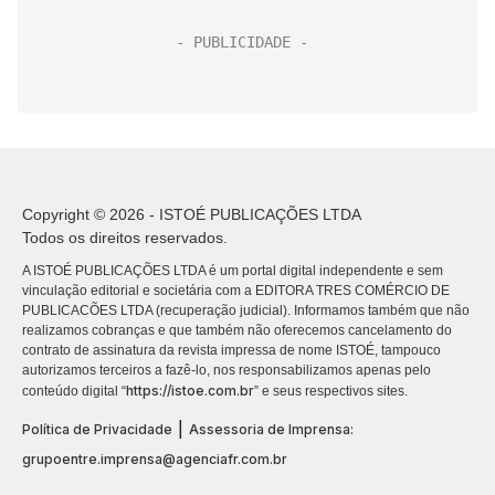
Copyright © 2026 - ISTOÉ PUBLICAÇÕES LTDA
Todos os direitos reservados.
A ISTOÉ PUBLICAÇÕES LTDA é um portal digital independente e sem
vinculação editorial e societária com a EDITORA TRES COMÉRCIO DE
PUBLICACÕES LTDA (recuperação judicial). Informamos também que não
realizamos cobranças e que também não oferecemos cancelamento do
contrato de assinatura da revista impressa de nome ISTOÉ, tampouco
autorizamos terceiros a fazê-lo, nos responsabilizamos apenas pelo
https://istoe.com.br
conteúdo digital “
” e seus respectivos sites.
|
Política de Privacidade
Assessoria de Imprensa:
grupoentre.imprensa@agenciafr.com.br