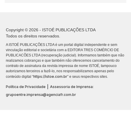
Copyright © 2026 - ISTOÉ PUBLICAÇÕES LTDA
Todos os direitos reservados.
A ISTOÉ PUBLICAÇÕES LTDA é um portal digital independente e sem
vinculação editorial e societária com a EDITORA TRES COMÉRCIO DE
PUBLICACÕES LTDA (recuperação judicial). Informamos também que não
realizamos cobranças e que também não oferecemos cancelamento do
contrato de assinatura da revista impressa de nome ISTOÉ, tampouco
autorizamos terceiros a fazê-lo, nos responsabilizamos apenas pelo
https://istoe.com.br
conteúdo digital “
” e seus respectivos sites.
|
Política de Privacidade
Assessoria de Imprensa:
grupoentre.imprensa@agenciafr.com.br