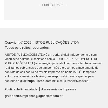
Copyright © 2026 - ISTOÉ PUBLICAÇÕES LTDA
Todos os direitos reservados.
A ISTOÉ PUBLICAÇÕES LTDA é um portal digital independente e sem
vinculação editorial e societária com a EDITORA TRES COMÉRCIO DE
PUBLICACÕES LTDA (recuperação judicial). Informamos também que não
realizamos cobranças e que também não oferecemos cancelamento do
contrato de assinatura da revista impressa de nome ISTOÉ, tampouco
autorizamos terceiros a fazê-lo, nos responsabilizamos apenas pelo
https://istoe.com.br
conteúdo digital “
” e seus respectivos sites.
|
Política de Privacidade
Assessoria de Imprensa:
grupoentre.imprensa@agenciafr.com.br