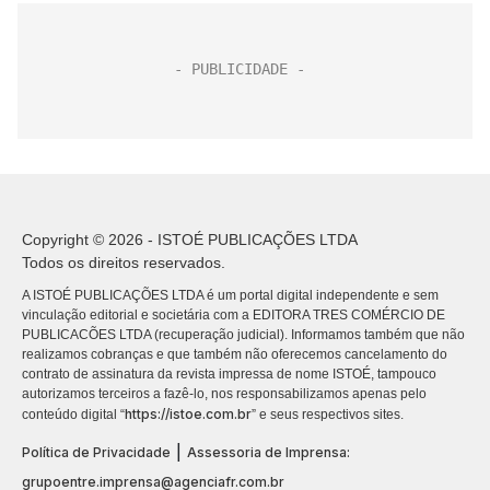
Copyright © 2026 - ISTOÉ PUBLICAÇÕES LTDA
Todos os direitos reservados.
A ISTOÉ PUBLICAÇÕES LTDA é um portal digital independente e sem
vinculação editorial e societária com a EDITORA TRES COMÉRCIO DE
PUBLICACÕES LTDA (recuperação judicial). Informamos também que não
realizamos cobranças e que também não oferecemos cancelamento do
contrato de assinatura da revista impressa de nome ISTOÉ, tampouco
autorizamos terceiros a fazê-lo, nos responsabilizamos apenas pelo
https://istoe.com.br
conteúdo digital “
” e seus respectivos sites.
|
Política de Privacidade
Assessoria de Imprensa:
grupoentre.imprensa@agenciafr.com.br