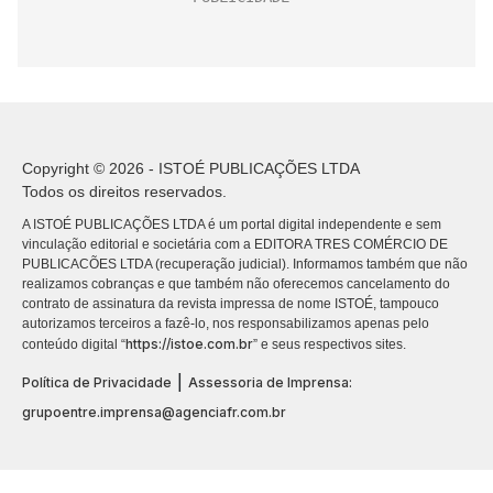
Copyright © 2026 - ISTOÉ PUBLICAÇÕES LTDA
Todos os direitos reservados.
A ISTOÉ PUBLICAÇÕES LTDA é um portal digital independente e sem
vinculação editorial e societária com a EDITORA TRES COMÉRCIO DE
PUBLICACÕES LTDA (recuperação judicial). Informamos também que não
realizamos cobranças e que também não oferecemos cancelamento do
contrato de assinatura da revista impressa de nome ISTOÉ, tampouco
autorizamos terceiros a fazê-lo, nos responsabilizamos apenas pelo
https://istoe.com.br
conteúdo digital “
” e seus respectivos sites.
|
Política de Privacidade
Assessoria de Imprensa:
grupoentre.imprensa@agenciafr.com.br