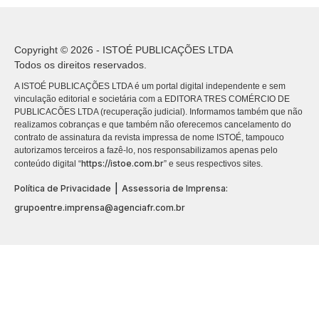
Copyright © 2026 - ISTOÉ PUBLICAÇÕES LTDA
Todos os direitos reservados.
A ISTOÉ PUBLICAÇÕES LTDA é um portal digital independente e sem
vinculação editorial e societária com a EDITORA TRES COMÉRCIO DE
PUBLICACÕES LTDA (recuperação judicial). Informamos também que não
realizamos cobranças e que também não oferecemos cancelamento do
contrato de assinatura da revista impressa de nome ISTOÉ, tampouco
autorizamos terceiros a fazê-lo, nos responsabilizamos apenas pelo
https://istoe.com.br
conteúdo digital “
” e seus respectivos sites.
|
Política de Privacidade
Assessoria de Imprensa:
grupoentre.imprensa@agenciafr.com.br