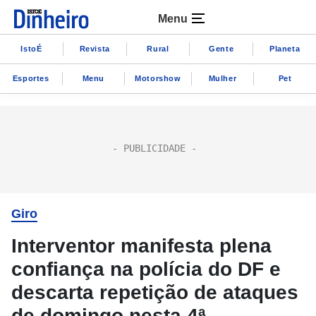
Menu
IstoÉ
Revista
Rural
Gente
Planeta
Esportes
Menu
Motorshow
Mulher
Pet
Giro
Interventor manifesta plena
confiança na polícia do DF e
descarta repetição de ataques
de domingo nesta 4ª