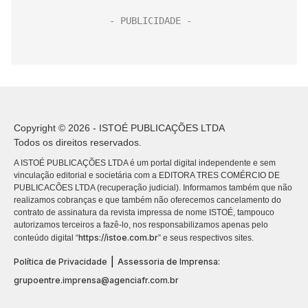
Copyright © 2026 - ISTOÉ PUBLICAÇÕES LTDA
Todos os direitos reservados.
A ISTOÉ PUBLICAÇÕES LTDA é um portal digital independente e sem
vinculação editorial e societária com a EDITORA TRES COMÉRCIO DE
PUBLICACÕES LTDA (recuperação judicial). Informamos também que não
realizamos cobranças e que também não oferecemos cancelamento do
contrato de assinatura da revista impressa de nome ISTOÉ, tampouco
autorizamos terceiros a fazê-lo, nos responsabilizamos apenas pelo
https://istoe.com.br
conteúdo digital “
” e seus respectivos sites.
|
Política de Privacidade
Assessoria de Imprensa:
grupoentre.imprensa@agenciafr.com.br