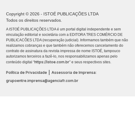
Copyright © 2026 - ISTOÉ PUBLICAÇÕES LTDA
Todos os direitos reservados.
A ISTOÉ PUBLICAÇÕES LTDA é um portal digital independente e sem
vinculação editorial e societária com a EDITORA TRES COMÉRCIO DE
PUBLICACÕES LTDA (recuperação judicial). Informamos também que não
realizamos cobranças e que também não oferecemos cancelamento do
contrato de assinatura da revista impressa de nome ISTOÉ, tampouco
autorizamos terceiros a fazê-lo, nos responsabilizamos apenas pelo
https://istoe.com.br
conteúdo digital “
” e seus respectivos sites.
|
Política de Privacidade
Assessoria de Imprensa:
grupoentre.imprensa@agenciafr.com.br