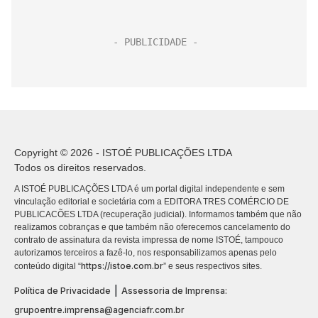
Copyright © 2026 - ISTOÉ PUBLICAÇÕES LTDA
Todos os direitos reservados.
A ISTOÉ PUBLICAÇÕES LTDA é um portal digital independente e sem
vinculação editorial e societária com a EDITORA TRES COMÉRCIO DE
PUBLICACÕES LTDA (recuperação judicial). Informamos também que não
realizamos cobranças e que também não oferecemos cancelamento do
contrato de assinatura da revista impressa de nome ISTOÉ, tampouco
autorizamos terceiros a fazê-lo, nos responsabilizamos apenas pelo
https://istoe.com.br
conteúdo digital “
” e seus respectivos sites.
|
Política de Privacidade
Assessoria de Imprensa:
grupoentre.imprensa@agenciafr.com.br