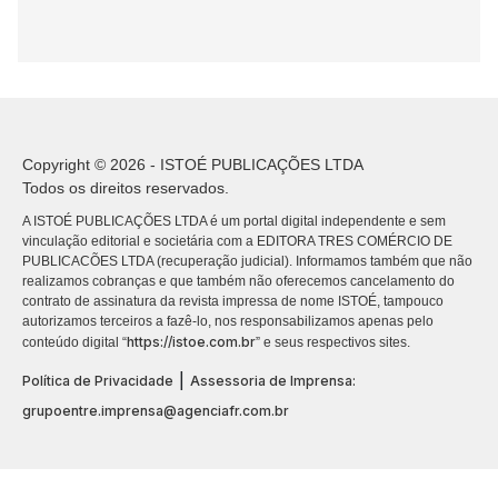
Copyright © 2026 - ISTOÉ PUBLICAÇÕES LTDA
Todos os direitos reservados.
A ISTOÉ PUBLICAÇÕES LTDA é um portal digital independente e sem
vinculação editorial e societária com a EDITORA TRES COMÉRCIO DE
PUBLICACÕES LTDA (recuperação judicial). Informamos também que não
realizamos cobranças e que também não oferecemos cancelamento do
contrato de assinatura da revista impressa de nome ISTOÉ, tampouco
autorizamos terceiros a fazê-lo, nos responsabilizamos apenas pelo
https://istoe.com.br
conteúdo digital “
” e seus respectivos sites.
|
Política de Privacidade
Assessoria de Imprensa:
grupoentre.imprensa@agenciafr.com.br