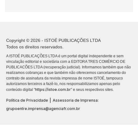
Copyright © 2026 - ISTOÉ PUBLICAÇÕES LTDA
Todos os direitos reservados.
A ISTOÉ PUBLICAÇÕES LTDA é um portal digital independente e sem
vinculação editorial e societária com a EDITORA TRES COMÉRCIO DE
PUBLICACÕES LTDA (recuperação judicial). Informamos também que não
realizamos cobranças e que também não oferecemos cancelamento do
contrato de assinatura da revista impressa de nome ISTOÉ, tampouco
autorizamos terceiros a fazê-lo, nos responsabilizamos apenas pelo
https://istoe.com.br
conteúdo digital “
” e seus respectivos sites.
|
Política de Privacidade
Assessoria de Imprensa:
grupoentre.imprensa@agenciafr.com.br